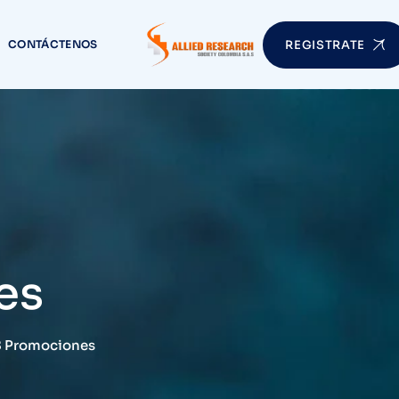
CONTÁCTENOS
REGISTRATE
es
 Promociones