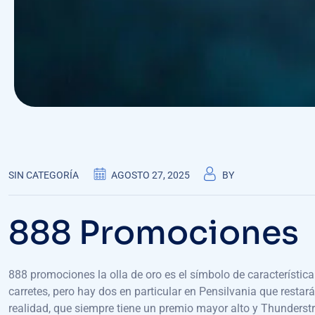
SIN CATEGORÍA
AGOSTO 27, 2025
BY
888 Promociones
888 promociones la olla de oro es el símbolo de característic
carretes, pero hay dos en particular en Pensilvania que restar
realidad, que siempre tiene un premio mayor alto y Thunderstru