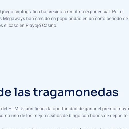
l juego criptográfico ha crecido a un ritmo exponencial. Por el
das Megaways han crecido en popularidad en un corto período de
 es el caso en Playojo Casino.
de las tragamonedas
del HTML5, aún tienes la oportunidad de ganar el premio mayo
omo uno de los mejores sitios de bingo con bonos de depósito.