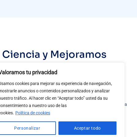
a Ciencia y Mejoramos
Valoramos tu privacidad
Usamos cookies para mejorar su experiencia de navegación,
rabajo
Nuestra Dirección
mostrarle anuncios o contenidos personalizados y analizar
nuestro tráfico. Al hacer clic en “Aceptar todo” usted da su
am - 5.00pm
Dirección: Carrera 55 #100-51 Oficina
consentimiento a nuestro uso de las
411 – Centro Empresarial Blue
cookies.
Política de cookies
am - 6.00pm
Gardens.
Personalizar
Aceptar todo
PBX: +57 (605) 398-51-46