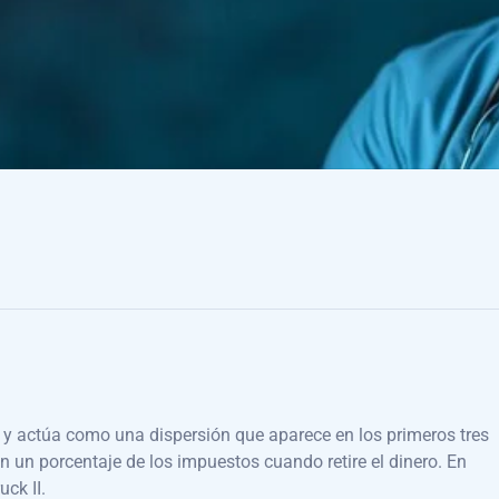
a y actúa como una dispersión que aparece en los primeros tres
án un porcentaje de los impuestos cuando retire el dinero. En
ck II.