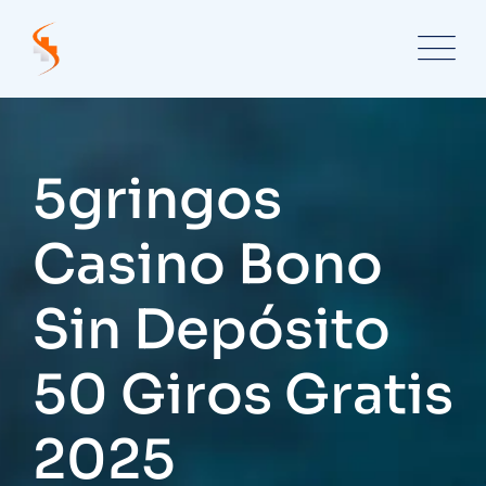
5gringos
Casino Bono
Sin Depósito
50 Giros Gratis
2025