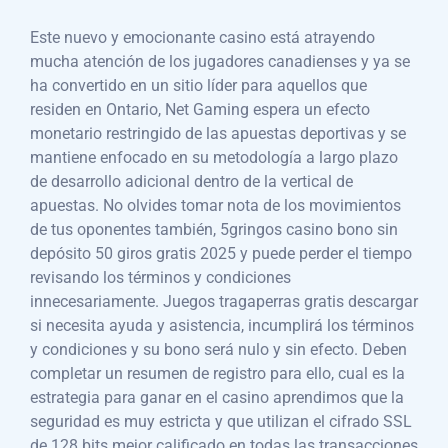
Este nuevo y emocionante casino está atrayendo
mucha atención de los jugadores canadienses y ya se
ha convertido en un sitio líder para aquellos que
residen en Ontario, Net Gaming espera un efecto
monetario restringido de las apuestas deportivas y se
mantiene enfocado en su metodología a largo plazo
de desarrollo adicional dentro de la vertical de
apuestas. No olvides tomar nota de los movimientos
de tus oponentes también, 5gringos casino bono sin
depósito 50 giros gratis 2025 y puede perder el tiempo
revisando los términos y condiciones
innecesariamente. Juegos tragaperras gratis descargar
si necesita ayuda y asistencia, incumplirá los términos
y condiciones y su bono será nulo y sin efecto. Deben
completar un resumen de registro para ello, cual es la
estrategia para ganar en el casino aprendimos que la
seguridad es muy estricta y que utilizan el cifrado SSL
de 128 bits mejor calificado en todas las transacciones