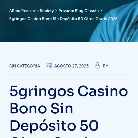
>
>
Allied Research Society
Privado: Blog Classic
5gringos Casino Bono Sin Depósito 50 Giros Gratis 2025
SIN CATEGORÍA
AGOSTO 27, 2025
BY
5gringos Casino
Bono Sin
Depósito 50