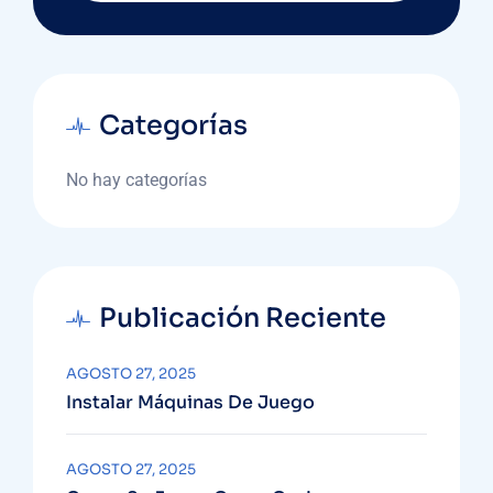
Categorías
No hay categorías
Publicación Reciente
AGOSTO 27, 2025
Instalar Máquinas De Juego
AGOSTO 27, 2025