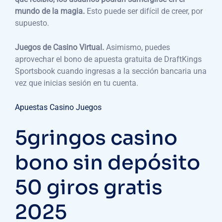
mundo de la magia.
Esto puede ser difícil de creer, por
supuesto.
Juegos de Casino Virtual.
Asimismo, puedes
aprovechar el bono de apuesta gratuita de DraftKings
Sportsbook cuando ingresas a la sección bancaria una
vez que inicias sesión en tu cuenta.
Apuestas Casino Juegos
5gringos casino
bono sin depósito
50 giros gratis
2025