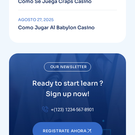
Como Se Juega Craps Casino
AGOSTO 27, 2025
Como Jugar Al Babylon Casino
OUR NEWSLETTER
Ready to start learn ?
Sign up now!
+(123) 1234-567-8901
REGISTRATE AHORA