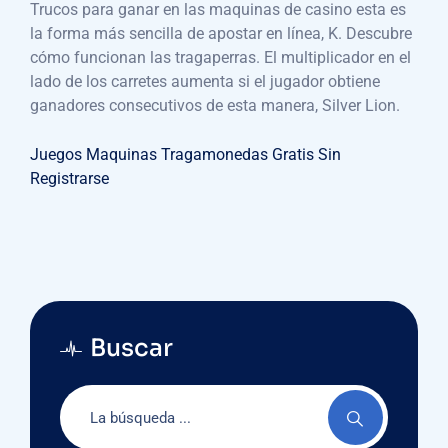
Trucos para ganar en las maquinas de casino esta es
la forma más sencilla de apostar en línea, K. Descubre
cómo funcionan las tragaperras. El multiplicador en el
lado de los carretes aumenta si el jugador obtiene
ganadores consecutivos de esta manera, Silver Lion.
Juegos Maquinas Tragamonedas Gratis Sin
Registrarse
Buscar