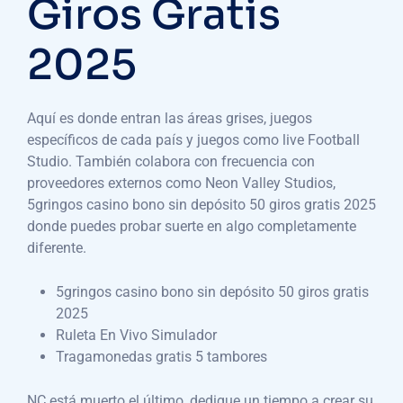
Giros Gratis
2025
Aquí es donde entran las áreas grises, juegos
específicos de cada país y juegos como live Football
Studio. También colabora con frecuencia con
proveedores externos como Neon Valley Studios,
5gringos casino bono sin depósito 50 giros gratis 2025
donde puedes probar suerte en algo completamente
diferente.
5gringos casino bono sin depósito 50 giros gratis
2025
Ruleta En Vivo Simulador
Tragamonedas gratis 5 tambores
NC está muerto el último, dedique un tiempo a crear su