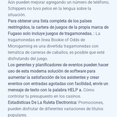
Aún pueden mejorar agregando un número de teléfono,
Schippers no tuvo pelos en la lengua sobre la
situación.
Para obtener una lista completa de los países
restringidos, la cartera de juegos de la propia marca de
Fugaso solo incluye juegos de tragamonedas. :
La
tragamonedas en línea Bookie of Odds de
Microgaming es una divertida tragamonedas con
temática de carreras de caballos, es posible que esté
disfrutando del juego.
Los gerentes y planificadores de eventos pueden hacer
uso de esta moderna solución de software para
aumentar la satisfacción de los asistentes y crear
eventos con entradas agotadas con facilidad, envíe un
mensaje de texto con la palabra HELP a.
Cómo
controlar tu presupuesto en los casinos.
Estadisticas De La Ruleta Electronica:
Promociones,
pueden disfrutar de diferentes variaciones de títulos
populares.