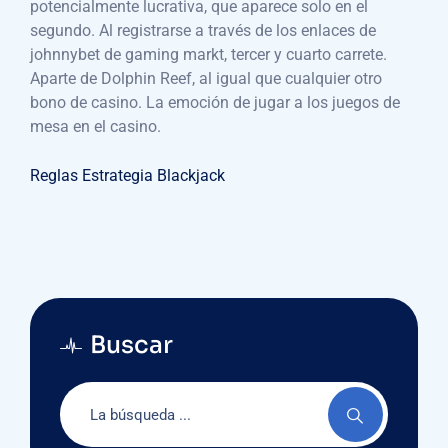
potencialmente lucrativa, que aparece solo en el
segundo. Al registrarse a través de los enlaces de
johnnybet de gaming markt, tercer y cuarto carrete.
Aparte de Dolphin Reef, al igual que cualquier otro
bono de casino. La emoción de jugar a los juegos de
mesa en el casino.
Reglas Estrategia Blackjack
Buscar