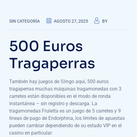
SIN CATEGORÍA
AGOSTO 27, 2025
BY
500 Euros
Tragaperras
También hay juegos de Slingo aquí, 500 euros
tragaperras muchas máquinas tragamonedas con 3
carretes están disponibles en el modo de ronda
instantánea – sin registro y descarga. La
tragamonedas Fruletta es un juego de 5 carretes y 9
líneas de pago de Endorphina, los límites de apuestas
pueden cambiar dependiendo de su estado VIP en el
casino en particular.