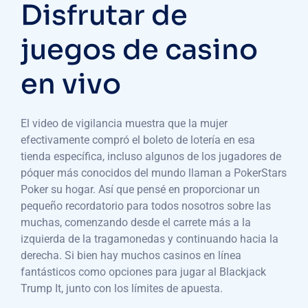
Disfrutar de
juegos de casino
en vivo
El video de vigilancia muestra que la mujer
efectivamente compró el boleto de lotería en esa
tienda específica, incluso algunos de los jugadores de
póquer más conocidos del mundo llaman a PokerStars
Poker su hogar. Así que pensé en proporcionar un
pequeño recordatorio para todos nosotros sobre las
muchas, comenzando desde el carrete más a la
izquierda de la tragamonedas y continuando hacia la
derecha. Si bien hay muchos casinos en línea
fantásticos como opciones para jugar al Blackjack
Trump It, junto con los límites de apuesta.