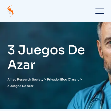
3 Juegos De
Azar
>
>
Allied Research Society
Privado: Blog Classic
3 Juegos De Azar