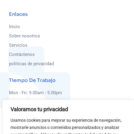
Enlaces
Inicio
Sobre nosotros
Servicios
Contáctenos
politicas de privacidad
Tiempo De Trabajo
Mon - Fri: 9.00am - 5.00pm
Saturday: 10.00am - 6.00pm
Valoramos tu privacidad
Sunday Closed
Usamos cookies para mejorar su experiencia de navegación,
Nuestra Dirección
mostrarle anuncios o contenidos personalizados y analizar