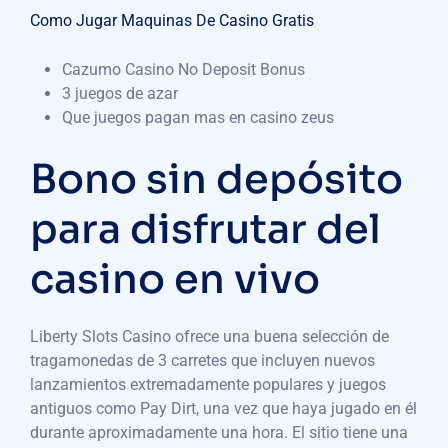
Como Jugar Maquinas De Casino Gratis
Cazumo Casino No Deposit Bonus
3 juegos de azar
Que juegos pagan mas en casino zeus
Bono sin depósito
para disfrutar del
casino en vivo
Liberty Slots Casino ofrece una buena selección de
tragamonedas de 3 carretes que incluyen nuevos
lanzamientos extremadamente populares y juegos
antiguos como Pay Dirt, una vez que haya jugado en él
durante aproximadamente una hora. El sitio tiene una