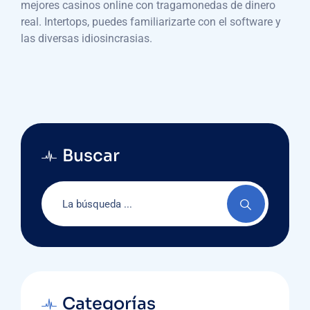
mejores casinos online con tragamonedas de dinero
real. Intertops, puedes familiarizarte con el software y
las diversas idiosincrasias.
Buscar
Categorías