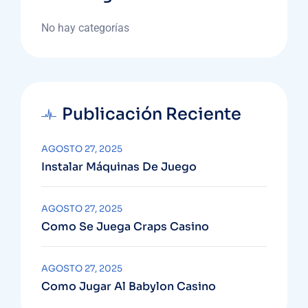
No hay categorías
Publicación Reciente
AGOSTO 27, 2025
Instalar Máquinas De Juego
AGOSTO 27, 2025
Como Se Juega Craps Casino
AGOSTO 27, 2025
Como Jugar Al Babylon Casino