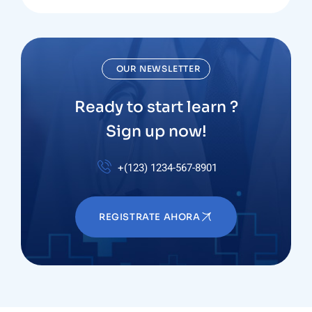
OUR NEWSLETTER
Ready to start learn ?
Sign up now!
+(123) 1234-567-8901
REGISTRATE AHORA