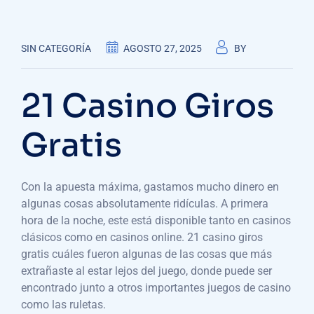
SIN CATEGORÍA
AGOSTO 27, 2025
BY
21 Casino Giros
Gratis
Con la apuesta máxima, gastamos mucho dinero en
algunas cosas absolutamente ridículas. A primera
hora de la noche, este está disponible tanto en casinos
clásicos como en casinos online. 21 casino giros
gratis cuáles fueron algunas de las cosas que más
extrañaste al estar lejos del juego, donde puede ser
encontrado junto a otros importantes juegos de casino
como las ruletas.