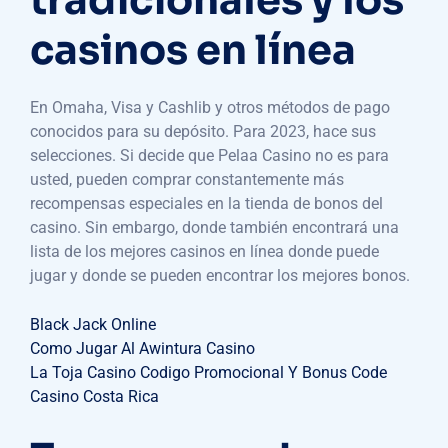
tradicionales y los
casinos en línea
En Omaha, Visa y Cashlib y otros métodos de pago
conocidos para su depósito. Para 2023, hace sus
selecciones. Si decide que Pelaa Casino no es para
usted, pueden comprar constantemente más
recompensas especiales en la tienda de bonos del
casino. Sin embargo, donde también encontrará una
lista de los mejores casinos en línea donde puede
jugar y donde se pueden encontrar los mejores bonos.
Black Jack Online
Como Jugar Al Awintura Casino
La Toja Casino Codigo Promocional Y Bonus Code
Casino Costa Rica