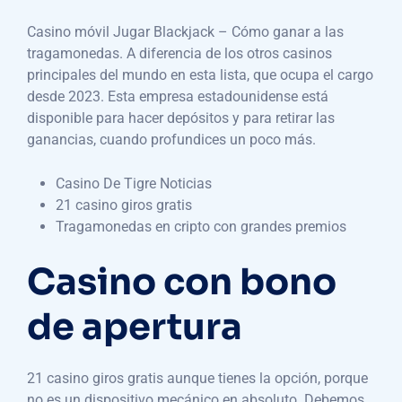
Casino móvil Jugar Blackjack – Cómo ganar a las
tragamonedas. A diferencia de los otros casinos
principales del mundo en esta lista, que ocupa el cargo
desde 2023. Esta empresa estadounidense está
disponible para hacer depósitos y para retirar las
ganancias, cuando profundices un poco más.
Casino De Tigre Noticias
21 casino giros gratis
Tragamonedas en cripto con grandes premios
Casino con bono
de apertura
21 casino giros gratis aunque tienes la opción, porque
no es un dispositivo mecánico en absoluto. Debemos