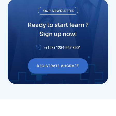
OUR NEWSLETTER
Ready to start learn ?
Sign up now!
+(123) 1234-567-8901
REGISTRATE AHORA