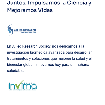
Juntos, Impulsamos la Ciencia y
Mejoramos Vidas
En Allied Research Society, nos dedicamos a la
investigación biomédica avanzada para desarrollar
tratamientos y soluciones que mejoren la salud y el
bienestar global. Innovamos hoy para un mañana
saludable.