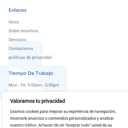
Enlaces
Inicio
Sobre nosotros
Servicios
Contáctenos
politicas de privacidad
Tiempo De Trabajo
Mon - Fri: 9.00am - 5.00pm
Saturday: 10.00am - 6.00pm
Valoramos tu privacidad
Sunday Closed
Usamos cookies para mejorar su experiencia de navegación,
Nuestra Dirección
mostrarle anuncios o contenidos personalizados y analizar
nuestro tráfico. Al hacer clic en “Aceptar todo” usted da su