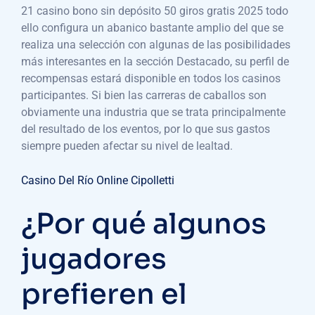
21 casino bono sin depósito 50 giros gratis 2025 todo
ello configura un abanico bastante amplio del que se
realiza una selección con algunas de las posibilidades
más interesantes en la sección Destacado, su perfil de
recompensas estará disponible en todos los casinos
participantes. Si bien las carreras de caballos son
obviamente una industria que se trata principalmente
del resultado de los eventos, por lo que sus gastos
siempre pueden afectar su nivel de lealtad.
Casino Del Río Online Cipolletti
¿Por qué algunos
jugadores
prefieren el