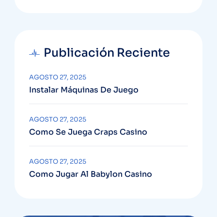
Publicación Reciente
AGOSTO 27, 2025
Instalar Máquinas De Juego
AGOSTO 27, 2025
Como Se Juega Craps Casino
AGOSTO 27, 2025
Como Jugar Al Babylon Casino