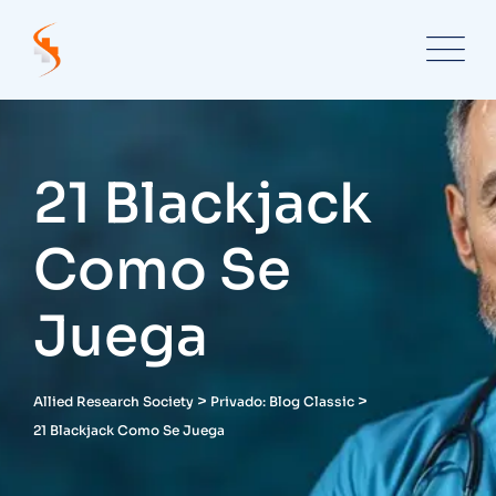
21 Blackjack
Como Se
Juega
>
>
Allied Research Society
Privado: Blog Classic
21 Blackjack Como Se Juega