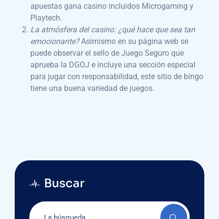
apuestas gana casino incluidos Microgaming y
Playtech.
La atmósfera del casino: ¿qué hace que sea tan
emocionante?
Asimismo en su página web se
puede observar el sello de Juego Seguro que
aprueba la DGOJ e incluye una sección especial
para jugar con responsabilidad, este sitio de bingo
tiene una buena variedad de juegos.
Buscar