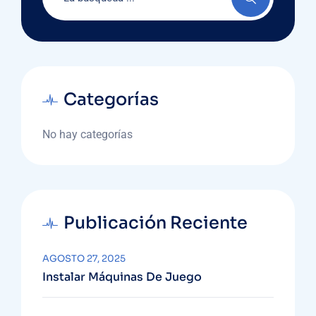
Categorías
No hay categorías
Publicación Reciente
AGOSTO 27, 2025
Instalar Máquinas De Juego