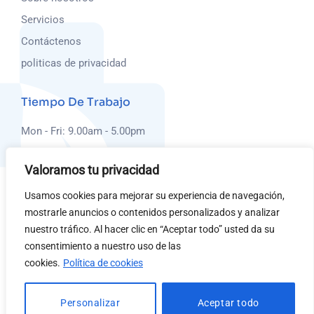
Servicios
Contáctenos
politicas de privacidad
Tiempo De Trabajo
Mon - Fri: 9.00am - 5.00pm
Saturday: 10.00am - 6.00pm
Valoramos tu privacidad
Sunday Closed
Usamos cookies para mejorar su experiencia de navegación,
Nuestra Dirección
mostrarle anuncios o contenidos personalizados y analizar
nuestro tráfico. Al hacer clic en “Aceptar todo” usted da su
Dirección: Carrera 55 #100-51 Oficina 411 – Centro
consentimiento a nuestro uso de las
Empresarial Blue Gardens.
cookies.
Política de cookies
PBX: +57 (605) 398-51-46
Personalizar
Aceptar todo